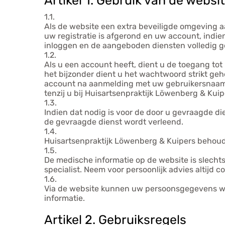
Artikel 1. Gebruik van de websi
1.1.
Als de website een extra beveiligde omgeving aa
uw registratie is afgerond en uw account, indi
inloggen en de aangeboden diensten volledig g
1.2.
Als u een account heeft, dient u de toegang t
het bijzonder dient u het wachtwoord strikt ge
account na aanmelding met uw gebruikersnaam e
tenzij u bij Huisartsenpraktijk Löwenberg & Ku
1.3.
Indien dat nodig is voor de door u gevraagde di
de gevraagde dienst wordt verleend.
1.4.
Huisartsenpraktijk Löwenberg & Kuipers behoudt
1.5.
De medische informatie op de website is slech
specialist. Neem voor persoonlijk advies altijd 
1.6.
Via de website kunnen uw persoonsgegevens wo
informatie.
Artikel 2. Gebruiksregels