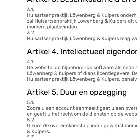
3.1.
Huisartsenpraktijk Löwenberg & Kuipers onderho
zal Huisartsenpraktijk Löwenberg & Kuipers dit u
moment plaatsvinden.
3.2.
Huisartsenpraktijk Löwenberg & Kuipers mag van 
Artikel 4. Intellectueel eigend
4.1.
De website, de bijbehorende software alsmede al
Löwenberg & Kuipers of diens licentiegevers. D
Huisartsenpraktijk Löwenberg & Kuipers, behalve
Artikel 5. Duur en opzegging
5.1.
Zodra u een account aanmaakt gaat u een overe
en geeft u het recht om de diensten op de web
5.2.
U kunt de overeenkomst op ieder gewenst momen
& Kuipers.