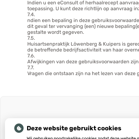
Indien u een eConsult of herhaalrecept aanvraag
toepassing. U kunt deze richtlijn op aanvraag 
7.4.
ndien een bepaling in deze gebruiksvoorwaarden n
dit geval ter vervanging (een) nieuwe bepaling(
gestalte wordt gegeven.
7.5.
Huisartsenpraktijk Löwenberg & Kuipers is gere
de betreffende bedrijfsactiviteit van haar over
7.6.
Afwijkingen van deze gebruiksvoorwaarden zijn a
7.7.
Vragen die ontstaan zijn na het lezen van deze g
Deze website gebruikt cookies
Wij gebruiken noodzakelijke cookies zodat deze website