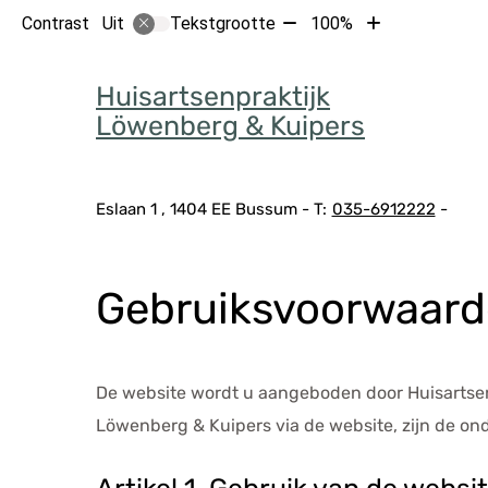
Tekst
Tekst
Contrast
Tekstgrootte
100%
Uit
verkleinen
vergroten
Hoof
met
met
Huisartsenpraktijk
10%
10%
Löwenberg & Kuipers
Adresgegevens
Eslaan
1
1404 EE
Bussum
035-6912222
Gebruiksvoorwaar
De website wordt u aangeboden door Huisartsenp
Löwenberg & Kuipers via de website, zijn de o