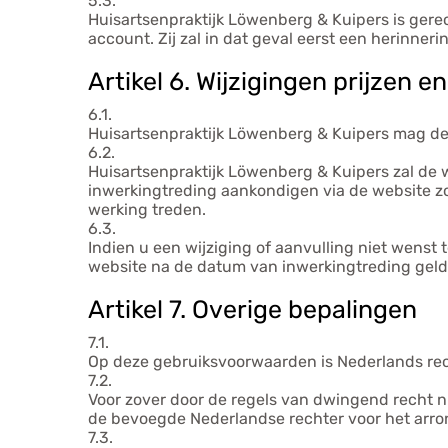
5.3.
Huisartsenpraktijk Löwenberg & Kuipers is ger
account. Zij zal in dat geval eerst een herinne
Artikel 6. Wijzigingen prijzen 
6.1.
Huisartsenpraktijk Löwenberg & Kuipers mag d
6.2.
Huisartsenpraktijk Löwenberg & Kuipers zal de 
inwerkingtreding aankondigen via de website z
werking treden.
6.3.
Indien u een wijziging of aanvulling niet wens
website na de datum van inwerkingtreding geld
Artikel 7. Overige bepalingen
7.1.
Op deze gebruiksvoorwaarden is Nederlands rec
7.2.
Voor zover door de regels van dwingend recht n
de bevoegde Nederlandse rechter voor het arro
7.3.