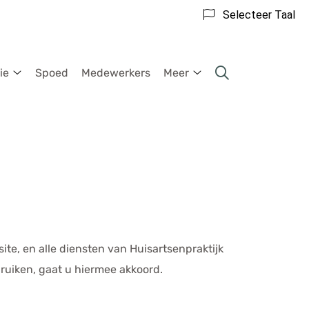
Selecteer Taal
ie
Spoed
Medewerkers
Meer
Praktijkinformatie
Meer
submenu
submenu
e, en alle diensten van Huisartsenpraktijk
ruiken, gaat u hiermee akkoord.