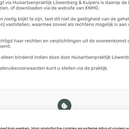
t via Huisartsenpraktijk Löwenberg & Kuipers is daarop de R
inzien, of downloaden via de website van KNMG.
ietig blijkt te zijn, tast dit niet de geldigheid van de geh
en) vaststellen, waarmee zoveel als rechtens mogelijk is aan
chtigd haar rechten en verplichtingen uit de overeenkomst 
neemt.
lleen bindend indien deze door Huisartsenpraktijk Löwenber
ebruiksvoorwaarden kunt u stellen via de praktijk.
U heeft geen toestemming gegeven
voor
externe inhoud
die nodig is om dit
te zien.
 goed kan werken. Voor analytische cookies en externe inhoud vragen 