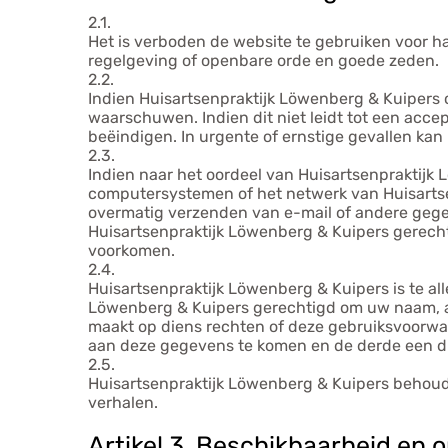
2.1.
Het is verboden de website te gebruiken voor ha
regelgeving of openbare orde en goede zeden.
2.2.
Indien Huisartsenpraktijk Löwenberg & Kuipers 
waarschuwen. Indien dit niet leidt tot een acce
beëindigen. In urgente of ernstige gevallen ka
2.3.
Indien naar het oordeel van Huisartsenpraktijk
computersystemen of het netwerk van Huisartsen
overmatig verzenden van e-mail of andere gegeve
Huisartsenpraktijk Löwenberg & Kuipers gerechti
voorkomen.
2.4.
Huisartsenpraktijk Löwenberg & Kuipers is te all
Löwenberg & Kuipers gerechtigd om uw naam, ad
maakt op diens rechten of deze gebruiksvoorwaar
aan deze gegevens te komen en de derde een dui
2.5.
Huisartsenpraktijk Löwenberg & Kuipers behoud
verhalen.
Artikel 3. Beschikbaarheid en