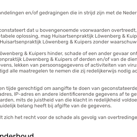
ndelingen en/of gedragingen die in strijd zijn met de Neder
constateert dat u bovengenoemde voorwaarden overtreedt, of
ptabele oplossing, mag Huisartsenpraktijk Löwenberg & Kuipe
n Huisartsenpraktijk Löwenberg & Kuipers zonder waarschuwi
 Löwenberg & Kuipers hinder, schade of een ander gevaar on
praktijk Löwenberg & Kuipers of derden en/of van de dienst
ns, lekken van persoonsgegevens of activiteiten van viruss
gd alle maatregelen te nemen die zij redelijkerwijs nodig a
en tijde gerechtigd om aangifte te doen van geconstateerde s
res, IP-adres en andere identificerende gegevens af te gev
den, mits de juistheid van die klacht in redelijkheid voldoe
delijk belang heeft bij afgifte van de gegevens.
t zich het recht voor de schade als gevolg van overtredin
 onderhoud