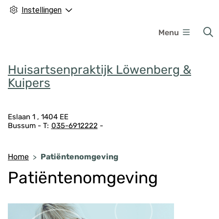
Instellingen
H
Menu
o
o
f
Huisartsenpraktijk Löwenberg &
d
Kuipers
m
e
A
n
Eslaan
1
1404 EE
Bussum
035-6912222
d
u
r
e
Home
Patiëntenomgeving
s
Patiëntenomgeving
g
e
g
e