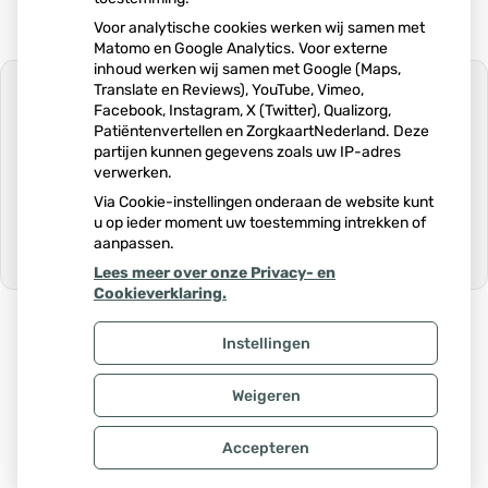
Voor analytische cookies werken wij samen met
Matomo en Google Analytics. Voor externe
inhoud werken wij samen met Google (Maps,
Translate en Reviews), YouTube, Vimeo,
Facebook, Instagram, X (Twitter), Qualizorg,
Patiëntenvertellen en ZorgkaartNederland. Deze
partijen kunnen gegevens zoals uw IP-adres
U heeft geen toestemming gegeven
verwerken.
voor
externe inhoud
die nodig is om dit
te zien.
Via Cookie-instellingen onderaan de website kunt
u op ieder moment uw toestemming intrekken of
Cookie-instellingen wijzigen
aanpassen.
Lees meer over onze Privacy- en
Ga
Cookieverklaring.
naar
het
begin
Instellingen
van
Uw Zorg Online
|
Beheer
de
Weigeren
pagin
Privacy verklaring
|
Cookie-instellingen
|
Voorwaarden
Accepteren