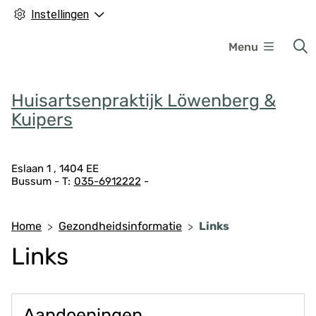
Instellingen
H
Menu
o
o
f
Huisartsenpraktijk Löwenberg &
d
Kuipers
m
e
A
n
Eslaan
1
1404 EE
Bussum
035-6912222
d
u
r
e
Home
Gezondheidsinformatie
Links
s
Links
g
e
g
e
Aandoeningen