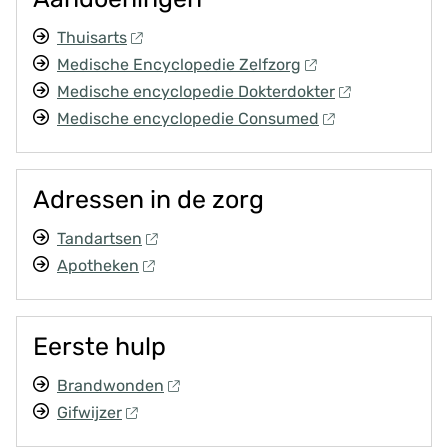
v
Thuisarts
e
n
Medische Encyclopedie Zelfzorg
s
Medische encyclopedie Dokterdokter
Medische encyclopedie Consumed
Adressen in de zorg
Tandartsen
Apotheken
Eerste hulp
Brandwonden
Gifwijzer