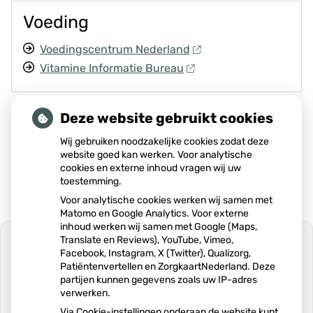
Voeding
Voedingscentrum Nederland
Vitamine Informatie Bureau
Deze website gebruikt cookies
Zorgverzekeraar
Wij gebruiken noodzakelijke cookies zodat deze
Zorgverzekeraarinformatie
website goed kan werken. Voor analytische
cookies en externe inhoud vragen wij uw
toestemming.
Voor analytische cookies werken wij samen met
Matomo en Google Analytics. Voor externe
inhoud werken wij samen met Google (Maps,
Translate en Reviews), YouTube, Vimeo,
Facebook, Instagram, X (Twitter), Qualizorg,
Patiëntenvertellen en ZorgkaartNederland. Deze
partijen kunnen gegevens zoals uw IP-adres
U heeft geen toestemming gegeven
verwerken.
voor
externe inhoud
die nodig is om dit
te zien.
Via Cookie-instellingen onderaan de website kunt