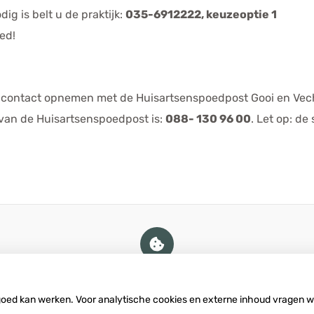
g is belt u de praktijk:
035-6912222, keuzeoptie 1
ed!
 U contact opnemen met de Huisartsenspoedpost Gooi en Vec
an de Huisartsenspoedpost is:
088- 130 96 00
. Let op: de
U heeft geen toestemming gegeven
voor
externe inhoud
die nodig is om dit
te zien.
 goed kan werken. Voor analytische cookies en externe inhoud vragen 