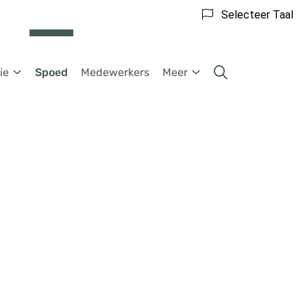
Selecteer Taal
ie
Spoed
Medewerkers
Meer
Praktijkinformatie
Meer
submenu
submenu