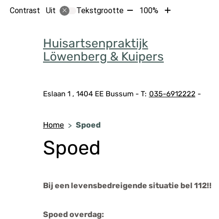
Tekst
Tekst
Contrast
Tekstgrootte
100%
Uit
verkleinen
vergroten
Hoof
met
met
Huisartsenpraktijk
10%
10%
Löwenberg & Kuipers
Adresgegevens
Eslaan
1
1404 EE
Bussum
035-6912222
Home
Spoed
Spoed
Bij een levensbedreigende situatie bel 112!!
Spoed overdag: